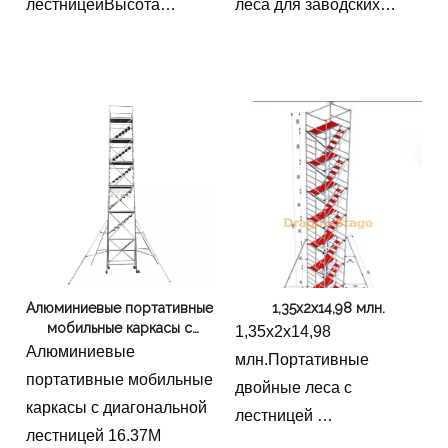
лестницейВысота
леса для заводских
оптимизировать свои
верхней рабочей
работПользовательские
операции и обеспечить
платформы 9,06 м,
двойные леса,
проекты по самым
шириной 1,35 м и
портативные двойные
высоким стандартам.
длиной 2 м.
каркасы с лестницей
Алюминиевые портативные
1,35x2x14,98 млн.
мобильные каркасы с
1,35x2x14,98
диагональной лестницей
Алюминиевые
млн.Портативные
16.37M
портативные мобильные
двойные леса с
каркасы с диагональной
лестницей
лестницей 16.37M