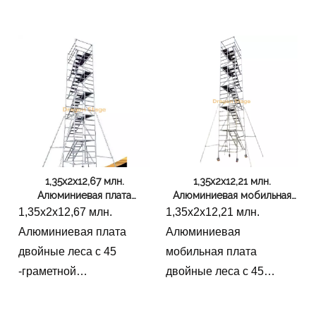
строительные леса с
лестницей 45 градусов
1,35x2x12,67 млн.
1,35x2x12,21 млн.
Алюминиевая плата
Алюминиевая мобильная
двойные леса с 45
плата двойные леса с 45
1,35x2x12,67 млн.
1,35x2x12,21 млн.
-граметной лестницей
-градусной лестницей
Алюминиевая плата
Алюминиевая
двойные леса с 45
мобильная плата
-граметной
двойные леса с 45
лестницейМобильная
-градусной
доска с 45 -градусной
лестницейДвойные