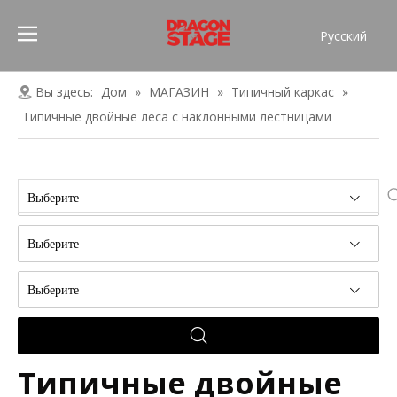
Pусский
Português
Español
Вы здесь:
Дом
»
МАГАЗИН
»
Типичный каркас
»
Français
Типичные двойные леса с наклонными лестницами
العربية
简体中文
English
Выберите
Выберите
Выберите
Типичные двойные