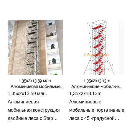
лестницейСтроительство
лестницейTower Mobile
лестницы двойные леса
Board с лестницей 45
с ланящей лестницей
градусов
1,35x2x13,59 млн.
1,35x2x13.13m
Алюминиевая мобильная
Алюминиевые мобильные
конструкция двойные леса
портативные леса с 45
1,35x2x13,59 млн.
1,35x2x13.13m
с Step Ladder
-градусной лестницей
Алюминиевая
Алюминиевые
мобильная конструкция
мобильные портативные
двойные леса с Step
леса с 45 -градусной
Ladder
лестницейМобильные