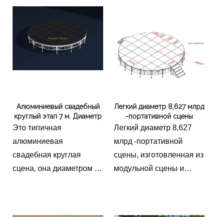
свадеб, показов мод,
без лестницы.
выставок и VIP-
выступлений.
Алюминиевый свадебный
Легкий диаметр 8,627 млрд
круглый этап 7 м. Диаметр
-портативной сцены
Это типичная
Легкий диаметр 8,627
алюминиевая
млрд -портативной
свадебная круглая
сцены, изготовленная из
сцена, она диаметром 7
модульной сцены и
м, высота 0,6-1MЦена
простой в
ниже включает 2
установке.Высота
лестницы
составляет 0,6-1 м с 2