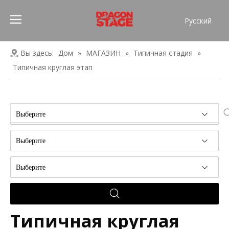
Pусский
Português
Español
Вы здесь:
Дом
»
МАГАЗИН
»
Типичная стадия
»
Français
Типичная круглая этап
العربية
简体中文
English
Выберите
Выберите
Выберите
Типичная круглая