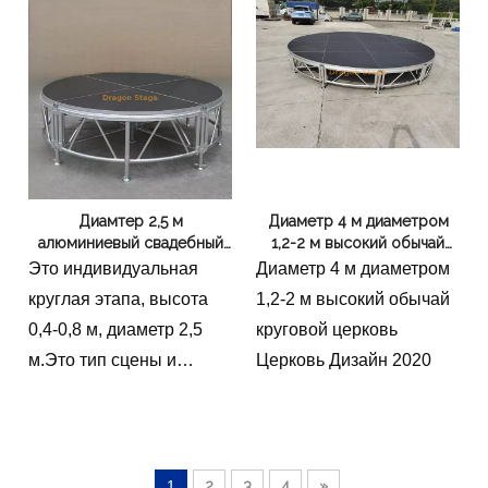
лестницами.
Диамтер 2,5 м
Диаметр 4 м диаметром
алюминиевый свадебный
1,2-2 м высокий обычай
круговой круговой
круговой церковь Церковь
Это индивидуальная
Диаметр 4 м диаметром
сценический платформа
Дизайн 2020
круглая этапа, высота
1,2-2 м высокий обычай
0,4-0,8 м, диаметр 2,5
круговой церковь
м.Это тип сцены и
Церковь Дизайн 2020
пользовательских
размеров для
потребностей клиентов.
1
2
3
4
»