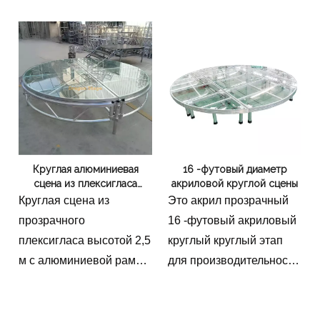
грузоподъемность.
сцены длиной 6 м. Эта
показов мод, выставок и
прочная регулируемая
представлений.
сценическая система
(диапазон высоты от 0,4
до 0,6 м) идеально
подходит для свадеб,
концертов и показов
мод. Легко собирать и
Круглая алюминиевая
16 -футовый диаметр
транспортировать.
сцена из плексигласа
акриловой круглой сцены
диаметром 2,5 м
Круглая сцена из
Это акрил прозрачный
(прозрачный акриловый
прозрачного
16 -футовый акриловый
верх, высота 0,6 м)
плексигласа высотой 2,5
круглый круглый этап
м с алюминиевой рамой
для производительности
и высотой 60 см.
в помещении.Высота
Идеально подходит для
0,3-0,4 м/12-16 дюймов