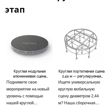
этап
Круглая модульная
Круглая портативная сцена
алюминиевая сцена
2,44 м — регулируемая
диаметром 9 м |
высота 0,4–0,8 м
Поднимите свое
Ищете универсальную
Регулируемая
Платформа для
мероприятие на новый
круглую мобильную
профессиональная круглая
мероприятий из
уровень с помощью
сцену диаметром 2,44
платформа высотой 0,4–
алюминиевого сплава
0,8 м
нашей круглой
м? Наша сборочная
модульной
площадка из