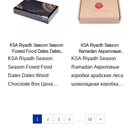
KSA Riyadh Season Season
KSA Riyadh Season
Foxed Food Dates Dates
Ramadan Акриловые
Wood Chocolate Box Цена
коробки арабская леса
KSA Riyadh Season
KSA Riyadh Season
шоколадная коробка Йорк
Season Foxed Food
Ramadan Акриловые
Рамадан Подушечная
Dates Dates Wood
коробки арабская леса
коробка
Chocolate Box Цена
шоколадная коробка
Йорк Рамадан
Подушечная коробка
1
2
3
4
...
19
»