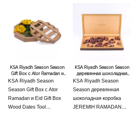
элегантность с
практическим
хранением. Его темно
-коричневый оттенок и
уникальные узоры зерна
добавляют
вневременное
KSA Riyadh Season Season
KSA Riyadh Season Season
очарование, в то время
Gift Box с Ator Ramadan и
деревянная шоколадная
как компактный дизайн
Eid Gift Box Wood Dates
коробка JEREMIH
KSA Riyadh Season
KSA Riyadh Season
обеспечивает легкую
Tool
RAMADAN подарочная
Season Gift Box с Ator
Season деревянная
коробка Lahore Kinder
переносимость. Функции
Ramadan и Eid Gift Box
шоколадная коробка
Ramadan Box
включают в себя
Wood Dates Tool
JEREMIH RAMADAN
безопасное закрытие,
подарочная коробка
настраиваемые
Lahore Kinder Ramadan
параметры логотипа
Box
(лазер/тиснение) и