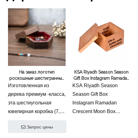
На заказ логотип
KSA Riyadh Season Season
роскошные шестигранные
Gift Box Instagram Ramadan
ожерелья для хранения
Crescent Moon Box
Изготовленная из
KSA Riyadh Season
подарка
Ramadan Box
дерева премиум -класса,
Season Gift Box
эта шестиугольная
Instagram Ramadan
ювелирная коробка (7,8
Crescent Moon Box
× 6,8 × 3,5 см, 80 г)
Ramadan Box
Запрос цены
сочетает в себе
естественную