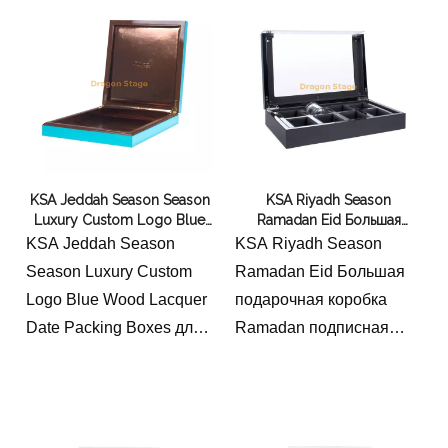
универсальное
использование для
личного хранения или
подарков. Упакованный
в сумки и коробки OPP, с
MOQ в 1 частях для
гибкого упорядочения.
KSA Jeddah Season Season
KSA Riyadh Season
Luxury Custom Logo Blue
Ramadan Eid Большая
Идеально подходит для
Wood Lacquer Date Packing
подарочная коробка
KSA Jeddah Season
KSA Riyadh Season
организации ювелирных
Boxes для Рамадана
Ramadan подписная
Season Luxury Custom
Ramadan Eid Большая
изделий или создания
коробка деревянная
Logo Blue Wood Lacquer
подарочная коробка
коробка высокая
фирменных, сердечных
Date Packing Boxes для
Ramadan подписная
подарков.
Рамадана
коробка деревянная
коробка высокая