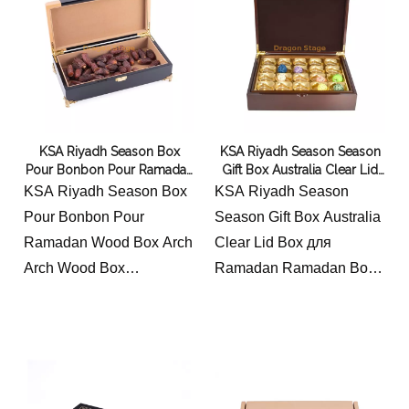
KSA Riyadh Season Box
KSA Riyadh Season Season
Pour Bonbon Pour Ramadan
Gift Box Australia Clear Lid
Wood Box Arch Arch Wood
Box для Ramadan Ramadan
KSA Riyadh Season Box
KSA Riyadh Season
Box Chocolate
Box
Pour Bonbon Pour
Season Gift Box Australia
Ramadan Wood Box Arch
Clear Lid Box для
Arch Wood Box
Ramadan Ramadan Box
Chocolate