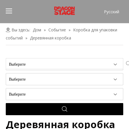
Pусский
Português
Español
Вы здесь:
Дом
»
Событие
»
Коробка для упаковки
Français
событий
»
Деревянная коробка
العربية
简体中文
English
Выберите
Выберите
Выберите
Деревянная коробка