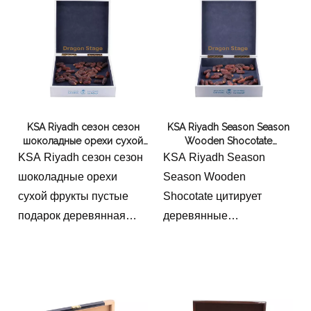
KSA Riyadh сезон сезон
KSA Riyadh Season Season
шоколадные орехи сухой
Wooden Shocotate
фрукты пустые подарок
цитирует деревянные
KSA Riyadh сезон сезон
KSA Riyadh Season
деревянная коробка
шоколадные большие
шоколадные орехи
Season Wooden
Ramadan коробка для
коробки пластиковые
сухой фрукты пустые
Shocotate цитирует
завтрака Ramadan коробка
рамадан коробки
подарок деревянная
деревянные
коробка Ramadan
шоколадные большие
коробка для завтрака
коробки пластиковые
Ramadan коробка
рамадан коробки