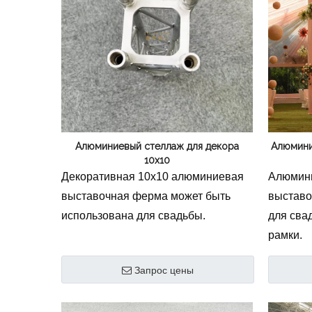
професс
высокопрочного алюминиевого
быстрой
сплава, обеспечивает
професс
превосходную устойчивость и
Эта лег
элегантный внешний вид для
система
торговых выставок, выставок и
высокоп
мероприятий брендов. Узнайте
сплава 
больше о осветительных фермах.
Алюминиевый стеллаж для декора
превосх
Алюмини
10x10
способн
Декоративная 10х10 алюминиевая
Алюмин
вид. Ид
выставочная ферма может быть
выставо
выставо
использована для свадьбы.
для сва
бренда.
рамки.
осветит
Запрос цены