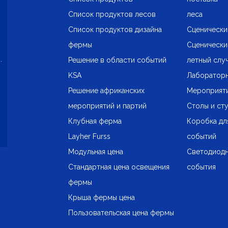
Список продуктов лесов
леса
Список продуктов дизайна
Сценически
фермы
Сценически
.
Решение в области событий
летный слу
KSA
Лаборатор
Решение африканских
Мероприяти
мероприятий и партий
Столы и ст
Клубная ферма
Коробка дл
Layher Furss
событий
Модульная цена
Светодиодн
Стандартная цена освещения
события
фермы
Крыша фермы цена
Пользовательская цена фермы