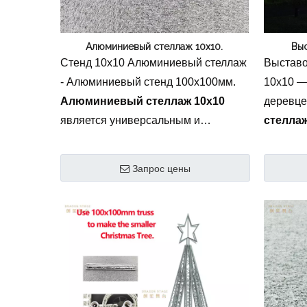
Сцени
Алюминиевый стеллаж 10х10.
Выс
Стенд 10х10 Алюминиевый стеллаж
Выставо
- Алюминиевый стенд 100х100мм.
10х10 —
Алюминиевый стеллаж 10x10
деревце
является универсальным и
стеллаж
профессиональным выставка и
выстав
торговая ярмарка стендовое
професс
Запрос цены
решение. Эта модульная стойка,
выставк
изготовленная из авиационного
стендов
алюминия 6082-T6, представляет
система
собой элегантный
м), изго
высокотехнологичный каркас с
высокоп
впечатляющим внешним видом.
предлаг
грузоподъемность, идеально
портати