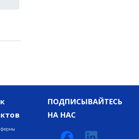
ы
льные
рме и
Идеи
ок
ПОДПИСЫВАЙТЕСЬ
ктов
НА НАС
 фермы