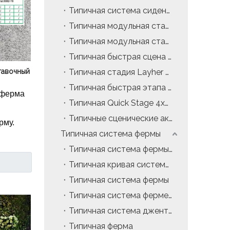
Типичная система сидения
й,
Типичная модульная стадия 2x1m
Типичная модульная стадия акрилового стекла 4х4 фута
Типичная быстрая сцена акрилового стекла
тавочный
Типичная стадия Layher 2x1m
Типичная быстрая этапа 2x1m
 ферма
Типичная Quick Stage 4x4ft
Типичные сценические аксессуары
рму.
Типичная система фермы
Типичная система фермы на крыше
Типичная кривая система фермы на крыше
Типичная система фермы
Типичная система фермерской фермы с плоской крышей
Типичная система джентри фермы
Типичная ферма