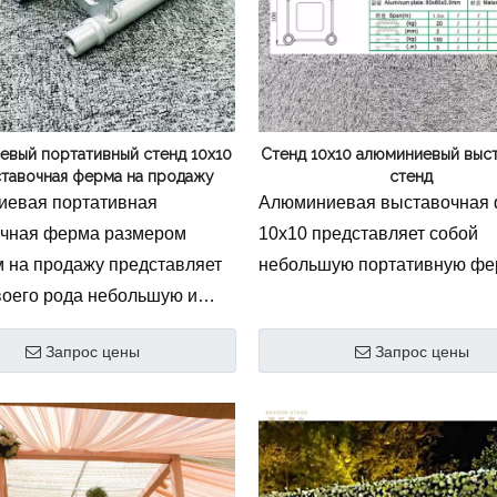
остей. грузоподъемность,
эстетику торговых помещени
ает его идеальным для
галерей и корпоративных
ых стендов и активации
мероприятий.
тивных брендов.
евый портативный стенд 10x10
Стенд 10х10 алюминиевый выс
ставочная ферма на продажу
стенд
евая портативная
Алюминиевая выставочная
чная ферма размером
10x10 представляет собой
м на продажу представляет
небольшую портативную фе
воего рода небольшую и
ортативную ферму для
Запрос цены
Запрос цены
ния выставочного стенда.
е для себя нашу
вную алюминиевую ферму
тавочных стендов премиум-
размером 10x10 см,