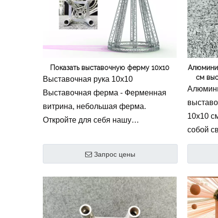
подходит для корпоративных
особенн
дисплеев, медиа-фонов и
что дел
рекламных мероприятий.
рекламн
корпора
Показать выставочную ферму 10x10
Алюмини
см вы
Выставочная рука 10x10
Алюмини
Выставочная ферма - Ферменная
выставо
витрина, небольшая ферма.
10x10 с
Откройте для себя нашу
собой с
профессиональную выставочную
умную п
ферму Show 10x10, универсальную
Запрос цены
возведе
алюминиевую ферменную систему,
Откройт
предназначенную для быстрой
портати
установки и впечатляющих
для выс
представлений. Эта выставочная
класса 
ферма 10x10, изготовленная из