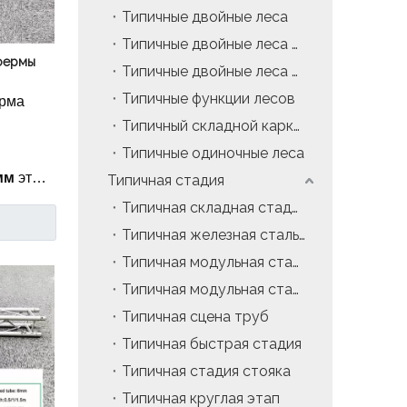
Типичные двойные леса
событий
Прайс лета
Типичные двойные леса с подвесными лестницами
фермы
Цена сценической машины
Типичные двойные леса с наклонными лестницами
Типичные функции лесов
ерма
Событие цена палатки
Типичный складной каркас
Алюминиевая цена каркаса
Типичные одиночные леса
мм
это
Типичная стадия
Типичный продукт
Типичная складная стадия
а
Типичная железная стальная сцена
Типичная модульная стадия 4x4ft
но
Типичная модульная стадия 4x8ft
ивных
Типичная сцена труб
а,
Типичная быстрая стадия
Типичная стадия стояка
ния и
Типичная круглая этап
огичную