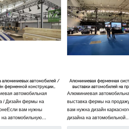
а алюминиевых автомобилей /
Алюминиевая ферменная сист
йн ферменной конструкции
выставки автомобилей на п
автосалона
евая автомобильная
Алюминиевая автомобильн
а / Дизайн фермы на
выставка фермы на продаж
онеЕсли вам нужны
вам нужна дизайн каркасног
 на автомобильную
дизайна на автомобильной
, вы можете связаться с
выставке, вы можете связат