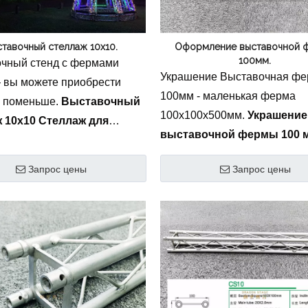
ческие инструменты и аксессуары
Коробка для упаковки 
тавочный стеллаж 10х10.
Оформление выставочной 
Свадебные украшения
100мм.
чный стенд с фермами
Украшение Выставочная ф
 вы можете приобрести
100мм - маленькая ферма
 поменьше.
Выставочный
100х100х500мм.
Украшение
 10x10 Стеллаж для
выставочной фермы 100 
ки товаров
это
ультракомпактный и легкий
иональный уровень
Запрос цены
Запрос цены
выставка и торговая ярмарк
а и торговая ярмарка
решение. Эта мини-ферма
ое решение. Эта модульная
толщиной 100 мм, специаль
 размером 10x10 футов (3x3
разработанная для декорат
товленная из
витрин и акцентов интерьер
рочного алюминия 6082-T6,
изготовлена ​​из
ает идеальный баланс
высококачественного алюми
вности и конструктивных
обеспечивает высокотехнол