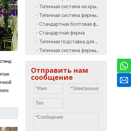
Типичная система не крыши
Типичная система фермы PA Tower
Стандартная болтовая ферма
Стандартная ферма
Типичная подставка для стенда
Типичная система фермы Layher
стенд
Отправить нам
ятие
сообщение
очной
тиях