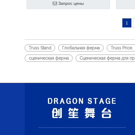
Запрос цены
нами, м
профес
произво
1
выставк
автомоб
фермы и
Truss Stand
Глобальная ферма
Truss Price.
выставк
сценическая ферма
Сценическая ферма для п