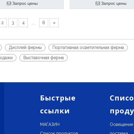
Запрос цены
Запрос цены
ы являемся
нами, мы являемся
сиональным
профессиональным
дителем ферменных
производителем фермы
2
3
4
...
8
»
ов, мы можем привидеть
автомобильной выставки, м
ильные выставки дизайн
можем привидеть автомоби
 выставки автомобильной
выставки Информация о фе
Дисплей фермы
Портативная осветительная ферма
и.
автомобильных выставках. 
родажи
Выставочная ферма
фермы.
Быстрые
Спис
ссылки
проду
МАГАЗИН
Освещение
Список продуктов
поставка