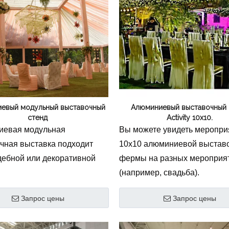
ионально созданную для
 установки и
иональной демонстрации.
кая, но прочная ферменная
, изготовленная из
рочного алюминиевого
6061-T6, обеспечивает
одную несущую
евый модульный выставочный
Алюминиевый выставочный 
стенд
Activity 10х10.
ость и элегантный внешний
иевая модульная
Вы можете увидеть меропри
еально подходит для
чная выставка подходит
10x10 алюминиевой выстав
к, мероприятий и активаций
дебной или декоративной
фермы на разных мероприя
 Узнайте больше о
(например, свадьба).
ельных фермах.
Запрос цены
Запрос цены