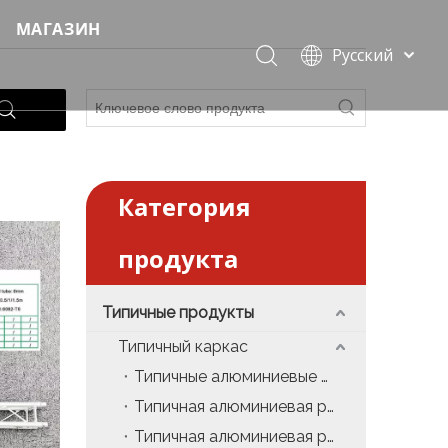
МАГАЗИН
Pусский
Модульная цена
Português
Español
Быстрая сценическая цена
Français
Стадия события цена
العربية
简体中文
Категория
Стандартная цена освещения фермы
English
продукта
Крыша фермы цена
Цена на релевантные продукты
Типичные продукты
 события
Цена сценической освещения
Типичный каркас
Типичные алюминиевые лестницы
Цена звука
Типичная алюминиевая рампа
ероприятие
Событие нуждается в цене
Типичная алюминиевая рабочая платформа