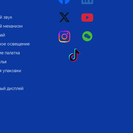
й звук
й механизм
чай
ное освещение
е палатка
улья
я упаковки
ый дисплей